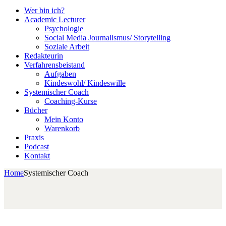
Wer bin ich?
Academic Lecturer
Psychologie
Social Media Journalismus/ Storytelling
Soziale Arbeit
Redakteurin
Verfahrensbeistand
Aufgaben
Kindeswohl/ Kindeswille
Systemischer Coach
Coaching-Kurse
Bücher
Mein Konto
Warenkorb
Praxis
Podcast
Kontakt
Home
Systemischer Coach