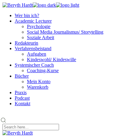
Skip
to
Wer bin ich?
the
Academic Lecturer
content
Psychologie
Social Media Journalismus/ Storytelling
Soziale Arbeit
Redakteurin
Verfahrensbeistand
Aufgaben
Kindeswohl/ Kindeswille
Systemischer Coach
Coaching-Kurse
Bücher
Mein Konto
Warenkorb
Praxis
Podcast
Kontakt