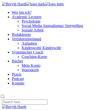
Skip
to
Wer bin ich?
the
Academic Lecturer
content
Psychologie
Social Media Journalismus/ Storytelling
Soziale Arbeit
Redakteurin
Verfahrensbeistand
Aufgaben
Kindeswohl/ Kindeswille
Systemischer Coach
Coaching-Kurse
Bücher
Mein Konto
Warenkorb
Praxis
Podcast
Kontakt