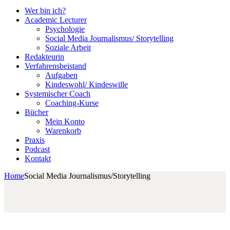
Wer bin ich?
Academic Lecturer
Psychologie
Social Media Journalismus/ Storytelling
Soziale Arbeit
Redakteurin
Verfahrensbeistand
Aufgaben
Kindeswohl/ Kindeswille
Systemischer Coach
Coaching-Kurse
Bücher
Mein Konto
Warenkorb
Praxis
Podcast
Kontakt
Home
Social Media Journalismus/Storytelling