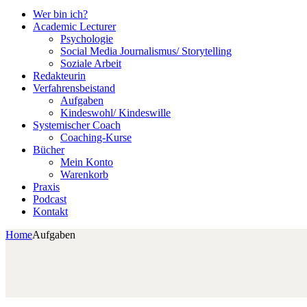
Wer bin ich?
Academic Lecturer
Psychologie
Social Media Journalismus/ Storytelling
Soziale Arbeit
Redakteurin
Verfahrensbeistand
Aufgaben
Kindeswohl/ Kindeswille
Systemischer Coach
Coaching-Kurse
Bücher
Mein Konto
Warenkorb
Praxis
Podcast
Kontakt
Home
Aufgaben