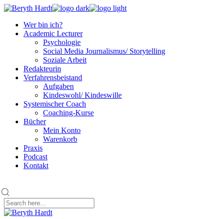
Skip
to
Wer bin ich?
the
Academic Lecturer
content
Psychologie
Social Media Journalismus/ Storytelling
Soziale Arbeit
Redakteurin
Verfahrensbeistand
Aufgaben
Kindeswohl/ Kindeswille
Systemischer Coach
Coaching-Kurse
Bücher
Mein Konto
Warenkorb
Praxis
Podcast
Kontakt