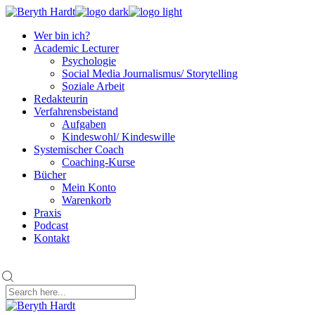
Skip
to
Wer bin ich?
the
Academic Lecturer
content
Psychologie
Social Media Journalismus/ Storytelling
Soziale Arbeit
Redakteurin
Verfahrensbeistand
Aufgaben
Kindeswohl/ Kindeswille
Systemischer Coach
Coaching-Kurse
Bücher
Mein Konto
Warenkorb
Praxis
Podcast
Kontakt