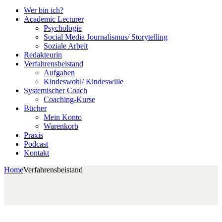
Wer bin ich?
Academic Lecturer
Psychologie
Social Media Journalismus/ Storytelling
Soziale Arbeit
Redakteurin
Verfahrensbeistand
Aufgaben
Kindeswohl/ Kindeswille
Systemischer Coach
Coaching-Kurse
Bücher
Mein Konto
Warenkorb
Praxis
Podcast
Kontakt
Home
Verfahrensbeistand